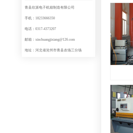
青县欣派电子机箱制造有限公司
手机：18233666350
电话：0317-4373207
邮箱：xinchuangjixiang@126.com
地址：河北省沧州市青县农场三分场